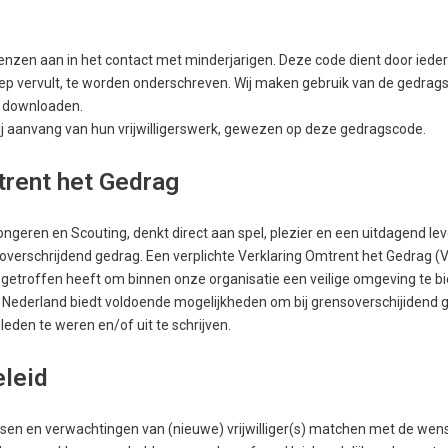
nzen aan in het contact met minderjarigen. Deze code dient door ieder
p vervult, te worden onderschreven. Wij maken gebruik van de gedrag
 downloaden.
 bij aanvang van hun vrijwilligerswerk, gewezen op deze gedragscode.
trent het Gedrag
ongeren en Scouting, denkt direct aan spel, plezier en een uitdagend l
erschrijdend gedrag. Een verplichte Verklaring Omtrent het Gedrag (V
getroffen heeft om binnen onze organisatie een veilige omgeving te bi
Nederland biedt voldoende mogelijkheden om bij grensoverschijidend g
eden te weren en/of uit te schrijven.
eleid
en en verwachtingen van (nieuwe) vrijwilliger(s) matchen met de wen