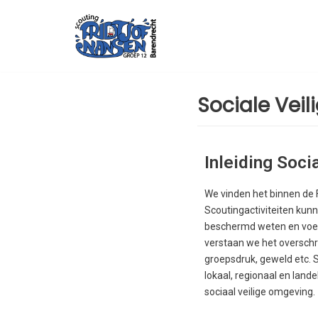
Meteen
naar
de
inhoud
Sociale Veil
Inleiding Socia
We vinden het binnen de 
Scoutingactiviteiten kunn
beschermd weten en voele
verstaan we het overschr
groepsdruk, geweld etc. 
lokaal, regionaal en land
sociaal veilige omgeving.