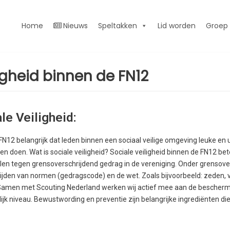
Home
Nieuws
Speltakken
Lid worden
Groep
igheid binnen de FN12
le Veiligheid:
FN12 belangrijk dat leden binnen een sociaal veilige omgeving leuke en
en doen. Wat is sociale veiligheid? Sociale veiligheid binnen de FN12 be
n tegen grensoverschrijdend gedrag in de vereniging. Onder grensove
ijden van normen (gedragscode) en de wet. Zoals bijvoorbeeld: zeden, v
Samen met Scouting Nederland werken wij actief mee aan de beschermi
elijk niveau. Bewustwording en preventie zijn belangrijke ingrediënten di