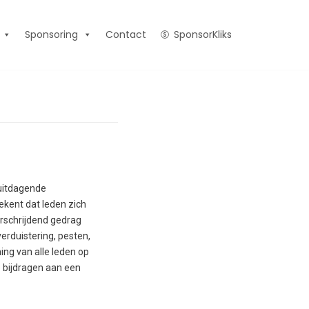
Sponsoring
Contact
SponsorKliks
 uitdagende
tekent dat leden zich
rschrijdend gedrag
erduistering, pesten,
ng van alle leden op
e bijdragen aan een