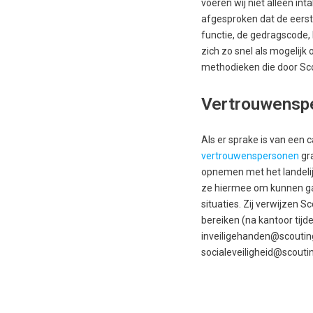
voeren wij niet alleen i
afgesproken dat de eerste
functie, de gedragscode, 
zich zo snel als mogelijk
methodieken die door Sco
Vertrouwensp
Als er sprake is van een 
vertrouwenspersonen
gra
opnemen met het landelijk
ze hiermee om kunnen gaan
situaties. Zij verwijzen S
bereiken (na kantoor tijd
inveiligehanden@scouting
socialeveiligheid@scoutin