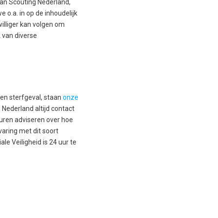
an Scouting Nederland,
o.a. in op de inhoudelijk
williger kan volgen om
k van diverse
een sterfgeval, staan
onze
 Nederland altijd contact
turen adviseren over hoe
varing met dit soort
le Veiligheid is 24 uur te