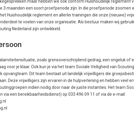
ntakegesprekken maar hebben we ook conform Huishoudelijk reglement v
 3 maanden een soort proefperiode zijn. In die proefperiode zoomen we 
het Huishoudelijk reglement en allerlei trainingen die onze (nieuwe) vrij
 onderdeel te voelen van onze organisatie. Als bestuur maken wij gebrui
uting Nederland zijn ontwikkeld.
ersoon
calamiteitensituatie, zoals grensoverschrijdend gedrag, een ongeluk of 
ag voor je klaar. Ook kun je via het team Sociale Veiligheid van Scouting
 opvangteam. Dit team bestaat uit landelijk vrijwilligers die groepsbes
. Deze vrijwilligers zijn ervaren in de hulpverlening en hebben veel er
coutinggroepen indien nodig door naar de juiste instanties. Het team Socia
en via een bereikbaarheidsdienst) op 033 496 09 11 of via de e-mail:
.nl
g.nl