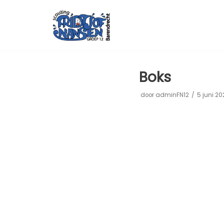
Meteen
naar
de
inhoud
Boks
door
adminFN12
5 juni 20